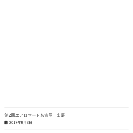
2019年10月26日
第１３回ビジネスマッチングフェア in Hamamatsu 2019に出展し
ます・
2019年6月20日
第17回 ビジネス・コンテスト 最優秀賞 受賞
2018年11月13日
第27回静岡県ニュービジネス大賞 特別賞 受賞
2018年10月24日
2017年10月19日の日本経済新聞に弊社MAGHEATが掲載されまし
た
2017年10月26日
第2回エアロマート名古屋 出展
2017年9月3日